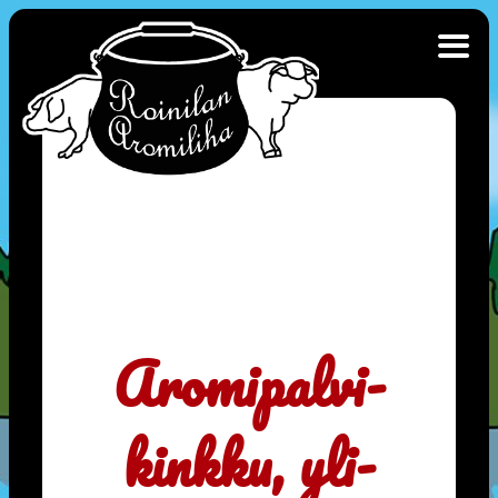
Aromipalvikinkku,
ylikypsä
Aromi­palvi­
kinkku, yli­